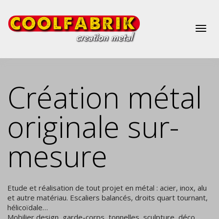
Activ
Création métal
originale sur-
navig
mesure
Etude et réalisation de tout projet en métal : acier, inox, alu
et autre matériau. Escaliers balancés, droits quart tournant,
hélicoïdale…
Mobilier design, garde-corps, tonnelles, sculpture, déco,